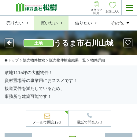
スタッフ
お気に入り
紹介
売りたい
買いたい
借りたい
その他
うるま市石川山城
土地
トップ
販売物件検索
販売物件検索結果一覧
物件詳細
敷地1115坪の大型物件！
資材置場等の事業用におススメです！
接道要件を満たしているため、
事務所も建築可能です！
メールで問合わせ
電話で問合わせ