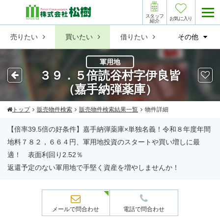
スタッフ
お気に入り
紹介
売りたい
買いたい
借りたい
その他
軍用地
３９．５倍読谷村字伊良皆
（嘉手納弾薬庫）
トップ
販売物件検索
販売物件検索結果一覧
物件詳細
【倍率39.5倍の好条件】嘉手納弾薬庫×単独名義！令和８年度年間
地料７８２，６６４円、軍用地投資のスタートや買い増しに最
適！ 表面利回り2.52％
返還予定のない軍用地で手堅く資産を増やしませんか！
メールで問合わせ
電話で問合わせ