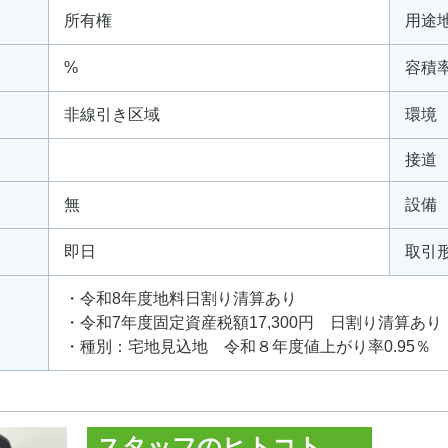
所有権
用途
%
容積
非線引き区域
環境
接道
無
設備
即日
取引
・令和8年度地料日割り清算あり
・令和7年度固定資産税額17,300円 日割り清算あり
・種別：宅地見込地 令和８年度値上がり率0.95％
スタッフのヒトコト