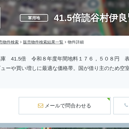
41.5倍読谷村伊
軍用地
売物件検索
販売物件検索結果一覧
物件詳細
庫 41.5倍 令和８年度年間地料１７６，５０８円 表面
ビューや買い増しに最適な価格帯。国が借り主のため空
メールで問合わせ
る