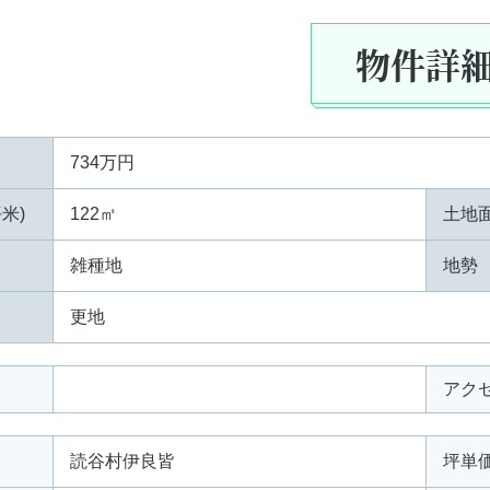
物件詳
734万円
米)
122㎡
土地面
雑種地
地勢
更地
アク
読谷村伊良皆
坪単