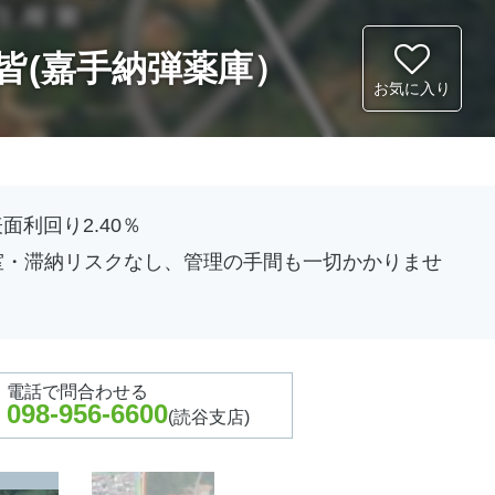
良皆(嘉手納弾薬庫）
お気に入り
利回り2.40％
室・滞納リスクなし、管理の手間も一切かかりませ
電話で問合わせ
る
098-956-6600
(読谷支店)