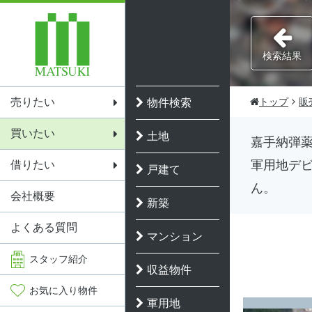
検索結果
売りたい
トップ
販
物件検索
買いたい
土地
嘉手納弾薬
軍用地デ
借りたい
戸建て
ん。
会社概要
新築
よくある質問
マンション
スタッフ
紹介
収益物件
お気に入り
物件
軍用地