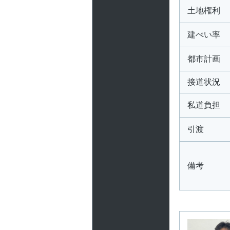
土地権利
建ぺい率
都市計画
接道状況
私道負担
引渡
備考