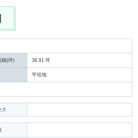
細
積(坪)
36.91 坪
平坦地
セス
価