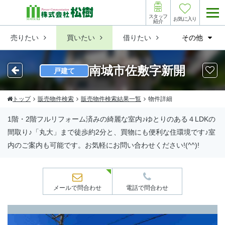
スタッフ
お気に入り
紹介
売りたい
買いたい
借りたい
その他
南城市佐敷字新開
戸建て
トップ
販売物件検索
販売物件検索結果一覧
物件詳細
1階・2階フルリフォーム済みの綺麗な室内♪ゆとりのある４LDKの
間取り♪「丸大」まで徒歩約2分と、買物にも便利な住環境です♪室
内のご案内も可能です。お気軽にお問い合わせください!(^^)!
メールで問合わせ
電話で問合わせ