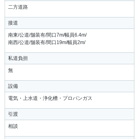
二方道路
接道
南東/公道/舗装有/間口7m/幅員6.4m/
南西/公道/舗装有/間口19m/幅員2m/
私道負担
無
設備
電気・上水道・浄化槽・プロパンガス
引渡
相談