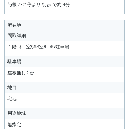
与根 バス停より 徒歩 で約 4分
所在地
間取詳細
１階 和1室/洋3室/LDK/駐車場
駐車場
屋根無し 2台
地目
宅地
用途地域
無指定