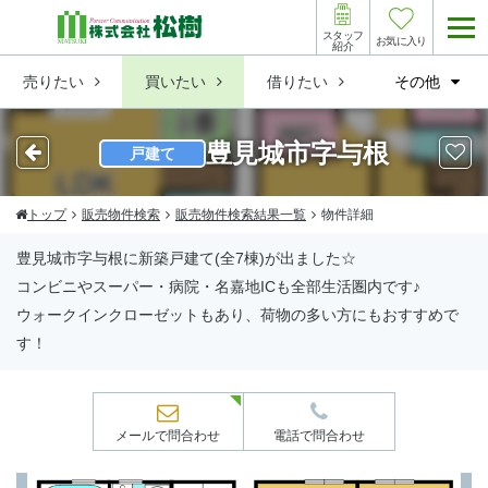
スタッフ
お気に入り
紹介
売りたい
買いたい
借りたい
その他
豊見城市字与根
戸建て
トップ
販売物件検索
販売物件検索結果一覧
物件詳細
豊見城市字与根に新築戸建て(全7棟)が出ました☆
コンビニやスーパー・病院・名嘉地ICも全部生活圏内です♪
ウォークインクローゼットもあり、荷物の多い方にもおすすめで
す！
メールで問合わせ
電話で問合わせ