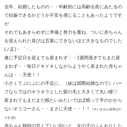
去年、結婚したものの・・年齢的には高齢出産にあたるの
で妊娠できるかどうか不安を感じることもあったようです
が
それでもあきらめずに準備と努力を重ね、ついに赤ちゃん
を迎えられた喜びは言葉にできないほど大きなものでした
(ノД`)・゜・。
遂に予定日を迎えても産まれず・・1週間過ぎてもまだ産
まれず・・毎日ドキドキしながらようやく産まれた赤ちゃ
んは・・天使！！
小さくてぷにぷにの手足に、（妹は国際結婚なので）ハー
フならではのキラキラとした髪の毛と大きくて丸い瞳♡
産まれてもまだまだ眠たいみたいでほぼ眠って手のかから
ないオリコーさん・・まさに天使・・！！
（すいません叔母ばか
です(笑)
赤ちゃん独特の甘くていい匂いと、女の子のふんわりした