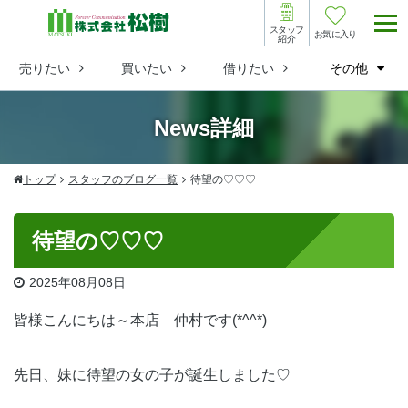
スタッフ
お気に入り
紹介
売りたい
買いたい
借りたい
その他
News詳細
トップ
スタッフのブログ一覧
待望の♡♡♡
待望の♡♡♡
2025
年
08
月
08
日
皆様こんにちは～本店 仲村です(*^^*)
先日、妹に待望の女の子が誕生しました♡