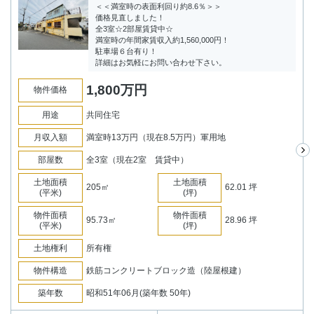
＜＜満室時の表面利回り約8.6％＞＞
価格見直しました！
全3室☆2部屋賃貸中☆
満室時の年間家賃収入約1,560,000円！
駐車場６台有り！
詳細はお気軽にお問い合わせ下さい。
1,800
万円
物件価格
用途
共同住宅
月収入額
満室時13万円（現在8.5万円）軍用地
部屋数
全3室（現在2室 賃貸中）
土地面積
土地面積
205㎡
62.01 坪
(平米)
(坪)
物件面積
物件面積
95.73㎡
28.96 坪
(平米)
(坪)
土地権利
所有権
物件構造
鉄筋コンクリートブロック造（陸屋根建）
築年数
昭和51年06月(築年数 50年)