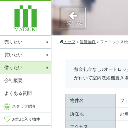
一覧へ戻る
売りたい
トップ
賃貸物件
フェニックス松
買いたい
借りたい
敷金礼金なし♪オートロ
が付いて室内洗濯機置き
会社概要
よくある質問
物件名
フ
スタッフ
紹介
所在地
那
お気に入り
物件
アクセス