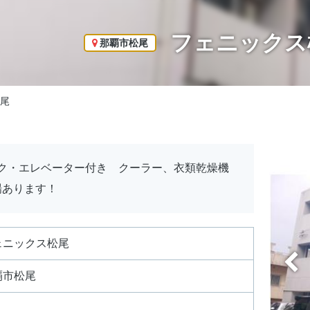
フェニックス
那覇市松尾
尾
ック・エレベーター付き クーラー、衣類乾燥機
場あります！
ェニックス松尾
覇市松尾