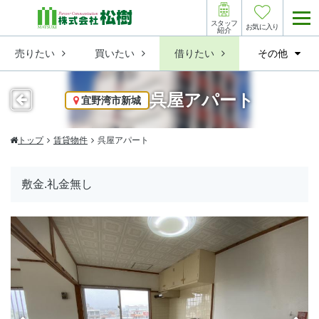
スタッフ
お気に入り
紹介
売りたい
買いたい
借りたい
その他
呉屋アパート
宜野湾市新城
トップ
賃貸物件
呉屋アパート
敷金.礼金無し