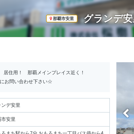
グランデ安
那覇市安里
階 居住用！ 那覇メインプレイス近く！
軽にお問い合わせ下さい☆
ランデ安里
覇市安里
もろまち駅から7分 おもろまち一丁目バス停から4