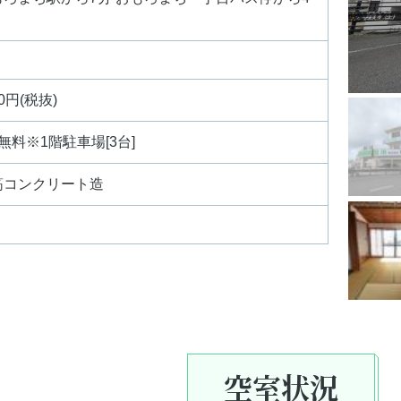
0円(税抜)
無料※1階駐車場[3台]
筋コンクリート造
空室状況