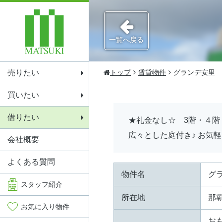
一覧へ戻る
売りたい
トップ
賃貸物件
グランデ安里
買いたい
借りたい
★礼金なし☆ 3階・４
広々とした庭付き♪ お気
会社概要
よくある質問
物件名
グ
スタッフ
紹介
所在地
那
お気に入り
物件
お