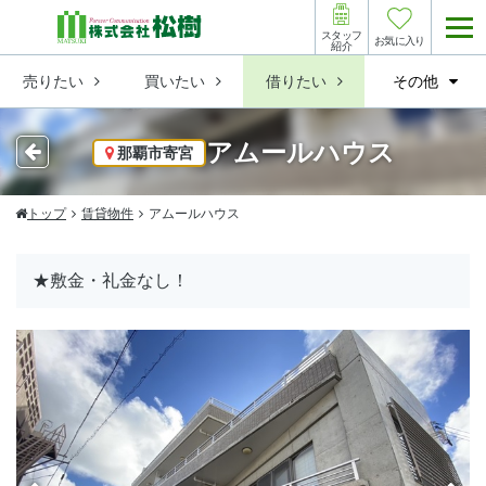
スタッフ
お気に入り
紹介
売りたい
買いたい
借りたい
その他
アムールハウス
那覇市寄宮
トップ
賃貸物件
アムールハウス
★敷金・礼金なし！