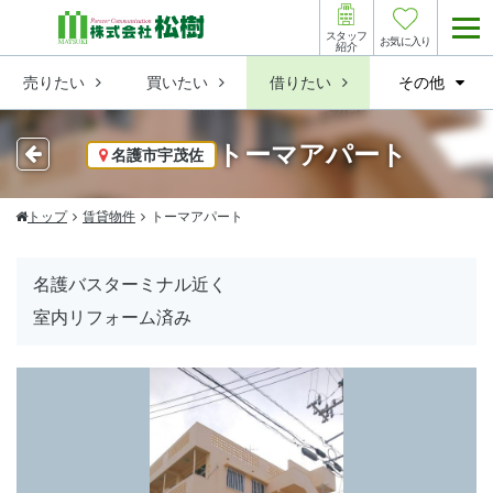
スタッフ
お気に入り
紹介
売りたい
買いたい
借りたい
その他
トーマアパート
名護市宇茂佐
トップ
賃貸物件
トーマアパート
名護バスターミナル近く
室内リフォーム済み