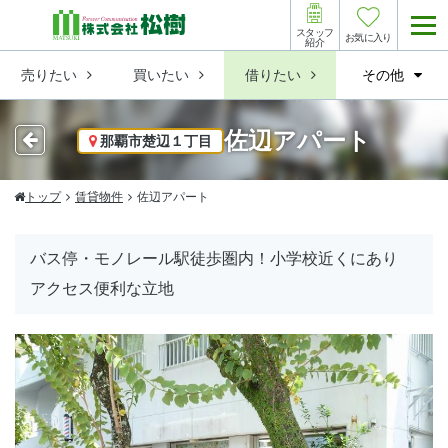
スタッフ
お気に入り
紹介
売りたい
買いたい
借りたい
その他
佐辺アパート
那覇市楚辺１丁目
トップ
賃貸物件
佐辺アパート
バス停・モノレール駅徒歩圏内！小学校近くにあり
アクセス便利な立地