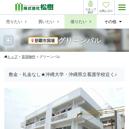
スタッフ
お気に入り
紹介
売りたい
買いたい
借りたい
その他
グリーンパル
那覇市国場
トップ
賃貸物件
グリーンパル
敷金・礼金なし★沖縄大学・沖縄県立看護学校近く♪