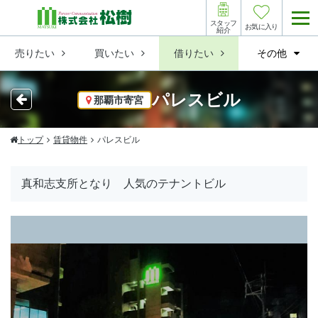
スタッフ
お気に入り
紹介
売りたい
買いたい
借りたい
その他
パレスビル
那覇市寄宮
トップ
賃貸物件
パレスビル
真和志支所となり 人気のテナントビル