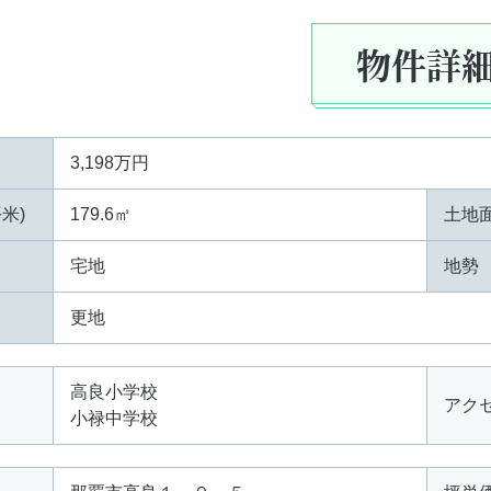
物件詳
3,198万円
米)
179.6㎡
土地面
宅地
地勢
更地
高良小学校
アク
小禄中学校