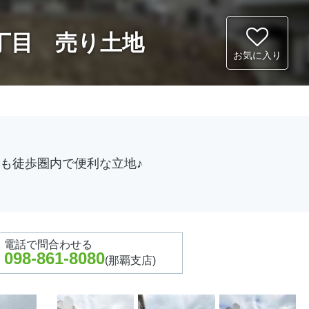
丁目 売り土地
お気に入り
も徒歩圏内で便利な立地♪
電話で問合わせ
る
098-861-8080
(那覇支店)