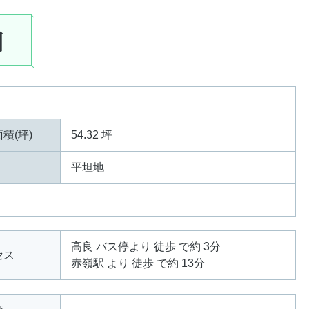
細
積(坪)
54.32 坪
平坦地
高良 バス停より 徒歩 で約 3分
セス
赤嶺駅 より 徒歩 で約 13分