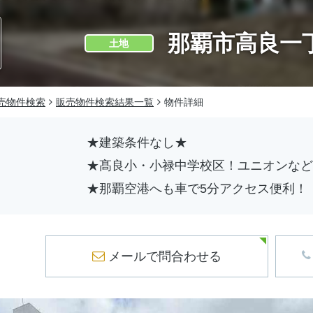
那覇市高良一
土地
売物件検索
販売物件検索結果一覧
物件詳細
★建築条件なし★
★髙良小・小禄中学校区！ユニオンなど
★那覇空港へも車で5分アクセス便利！
メールで問合わせ
る