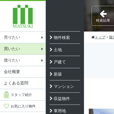
検索結果
売りたい
トップ
販
物件検索
買いたい
土地
借りたい
戸建て
会社概要
新築
よくある質問
マンション
スタッフ
紹介
収益物件
お気に入り
物件
軍用地