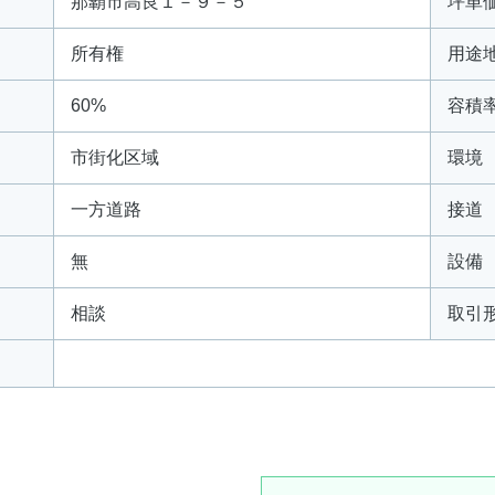
那覇市高良１－９－５
坪単
所有権
用途
60%
容積
市街化区域
環境
一方道路
接道
無
設備
相談
取引