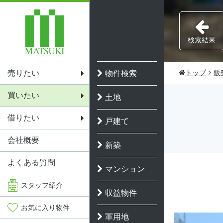
検索結果
売りたい
トップ
販
物件検索
買いたい
土地
借りたい
戸建て
会社概要
新築
よくある質問
マンション
スタッフ
紹介
収益物件
お気に入り
物件
軍用地