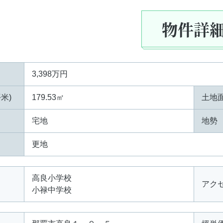
物件詳
3,398万円
米)
179.53㎡
土地面
宅地
地勢
更地
高良小学校
アク
小禄中学校