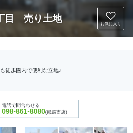
丁目 売り土地
お気に入り
も徒歩圏内で便利な立地♪
電話で問合わせ
る
098-861-8080
(那覇支店)