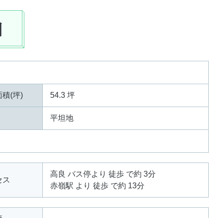
細
積(坪)
54.3 坪
平坦地
高良 バス停より 徒歩 で約 3分
セス
赤嶺駅 より 徒歩 で約 13分