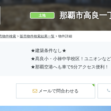
那覇市高良一
土地
売物件検索
販売物件検索結果一覧
物件詳細
★建築条件なし★
★髙良小・小禄中学校区！ユニオンなど
★那覇空港へも車で5分アクセス便利！
メールで問合わせ
る