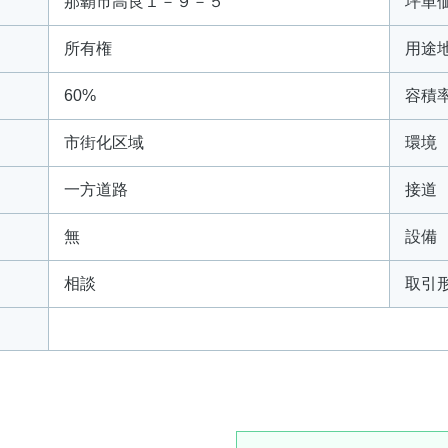
那覇市高良１－９－５
坪単
所有権
用途
60%
容積
市街化区域
環境
一方道路
接道
無
設備
相談
取引