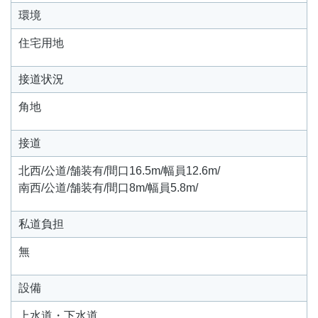
環境
住宅用地
接道状況
角地
接道
北西/公道/舗装有/間口16.5m/幅員12.6m/
南西/公道/舗装有/間口8m/幅員5.8m/
私道負担
無
設備
上水道・下水道