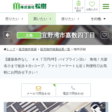
スタッフ
お気に入り
紹介
売りたい
買いたい
借りたい
その他
宜野湾市嘉数四丁目
土地
トップ
販売物件検索
販売物件検索結果一覧
物件詳細
【建築条件なし ４４.７万円/坪】パイプライン沿い 角地！大謝
名小まで徒歩４分♪コープ、ファミリーマートも近く利便性◎お気
軽にお問合せ下さい！
メールで問合わせ
電話で問合わせ