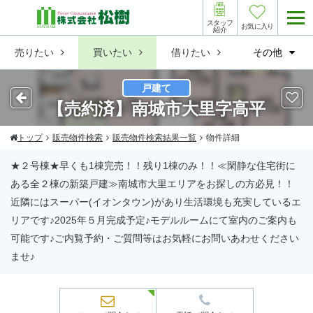
スタッフ
お気に入り
紹介
売りたい
買いたい
借りたい
その他
戸建て
【売約済】南城市大里字高平
トップ
販売物件検索
販売物件検索結果一覧
物件詳細
★２号棟★早くも1棟完売！！残り1棟のみ！！≪閑静な住宅街に
ある全２棟の新築戸建≫南城市大里エリアをお探しの方必見！！
近隣にはスーパー(イオンタウン)があり生活環境も充実しているエ
リアです♪2025年５月完成予定♪モデルルームにて室内のご案内も
可能です♪ご内覧予約・ご質問等はお気軽にお問いあわせください
ませ♪