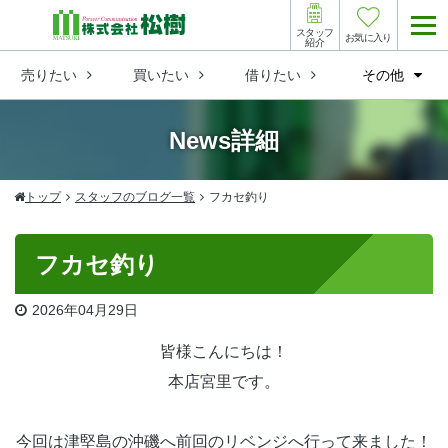
スタッフ
お気に入り
紹介
売りたい
買いたい
借りたい
その他
News詳細
トップ
スタッフのブログ一覧
フカセ釣り
フカセ釣り
2026
年
04
月
29
日
皆様こんにちは！
本店宮里です。
今回は津堅島の沖磯へ前回のリベンジへ行って来ました！