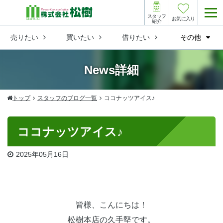
スタッフ
お気に入り
紹介
売りたい
買いたい
借りたい
その他
News詳細
トップ
スタッフのブログ一覧
ココナッツアイス♪
ココナッツアイス♪
2025
年
05
月
16
日
皆様、こんにちは！
松樹本店の久手堅です。