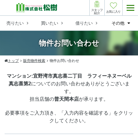
スタッフ
お気に入り
紹介
売りたい
買いたい
借りたい
その他
物件お問い合わせ
トップ
販売物件検索
物件お問い合わせ
マンション:宜野湾市真志喜二丁目 ラフィーネヌーベル
真志喜第2
についてのお問い合わせありがとうございま
す。
担当店舗の
普天間本店
が承ります。
必要事項をご入力頂き、「入力内容を確認する」をクリッ
クしてください。