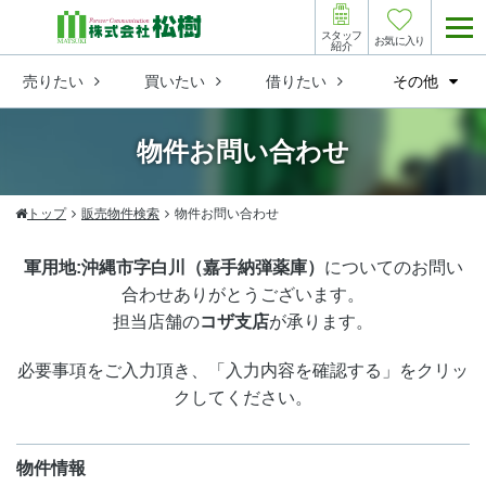
スタッフ
お気に入り
紹介
売りたい
買いたい
借りたい
その他
物件お問い合わせ
トップ
販売物件検索
物件お問い合わせ
軍用地:沖縄市字白川（嘉手納弾薬庫）
についてのお問い
合わせありがとうございます。
担当店舗の
コザ支店
が承ります。
必要事項をご入力頂き、「入力内容を確認する」をクリッ
クしてください。
物件情報