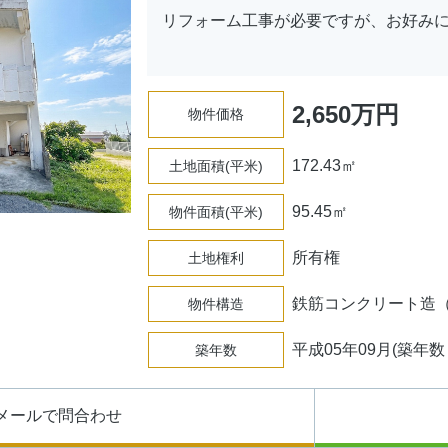
リフォーム工事が必要ですが、お好みに
2,650
万円
物件価格
172.43㎡
土地面積
(平米)
95.45㎡
物件面積
(平米)
所有権
土地権利
鉄筋コンクリート造
物件構造
平成05年09月(築年数 
築年数
メールで問合わせ