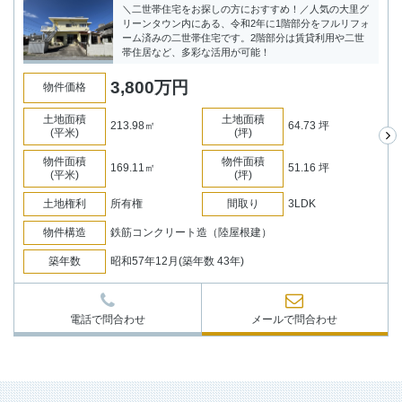
＼二世帯住宅をお探しの方におすすめ！／人気の大里グ
リーンタウン内にある、令和2年に1階部分をフルリフォ
ーム済みの二世帯住宅です。2階部分は賃貸利用や二世
帯住居など、多彩な活用が可能！
3,800
万円
物件価格
土地面積
土地面積
213.98㎡
64.73 坪
(平米)
(坪)
物件面積
物件面積
169.11㎡
51.16 坪
(平米)
(坪)
土地権利
所有権
間取り
3LDK
物件構造
鉄筋コンクリート造（陸屋根建）
築年数
昭和57年12月(築年数 43年)
電話で問合わせ
メールで問合わせ