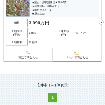
★陸自・那覇訓練場★49.95倍！
★年間地料：618,432円
★地料精算あり♪
★単独名義
3,090
万円
価格
土地面積
土地面積
138㎡
41.74 坪
(平米)
(坪)
土地権利
所有権
電話で問合わせ
メールで問合わせ
1
件中
1
～
1
件表示
1